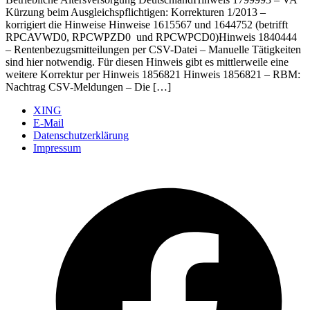
Kürzung beim Ausgleichspflichtigen: Korrekturen 1/2013 –
korrigiert die Hinweise Hinweise 1615567 und 1644752 (betrifft
RPCAVWD0, RPCWPZD0 und RPCWPCD0)Hinweis 1840444
– Rentenbezugsmitteilungen per CSV-Datei – Manuelle Tätigkeiten
sind hier notwendig. Für diesen Hinweis gibt es mittlerweile eine
weitere Korrektur per Hinweis 1856821 Hinweis 1856821 – RBM:
Nachtrag CSV-Meldungen – Die […]
XING
E-Mail
Datenschutzerklärung
Impressum
Ö
F
i
e
n
T