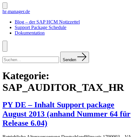
Zum
Inhalt
Suche
hr-manager.de
ein-/ausblenden
springen
Blog – der SAP HCM Notizzettel
Support Package Schedule
Dokumentation
Menü
Suchen
nach:
Senden
Kategorie:
SAP_AUDITOR_TAX_HR
PY DE – Inhalt Support package
August 2013 (anhand Nummer 64 für
Release 6.04)
Betriebliche Altersversorgung DeutschlandHinweis 1799993 – VA