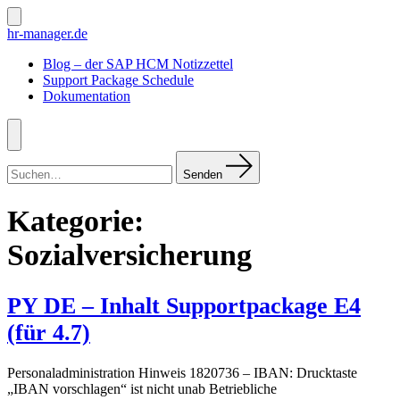
Zum
Inhalt
Suche
hr-manager.de
ein-/ausblenden
springen
Blog – der SAP HCM Notizzettel
Support Package Schedule
Dokumentation
Menü
Suchen
nach:
Senden
Kategorie:
Sozialversicherung
PY DE – Inhalt Supportpackage E4
(für 4.7)
Personaladministration Hinweis 1820736 – IBAN: Drucktaste
„IBAN vorschlagen“ ist nicht unab Betriebliche