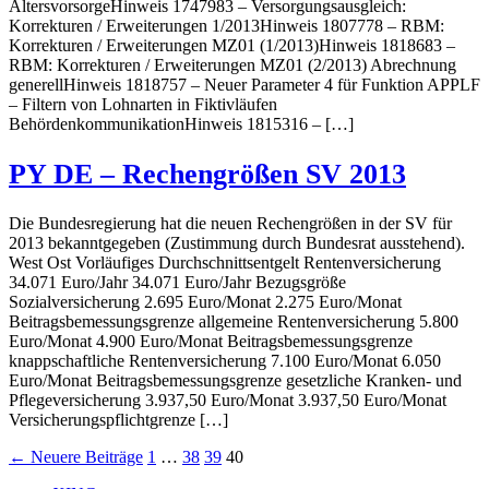
AltersvorsorgeHinweis 1747983 – Versorgungsausgleich:
Korrekturen / Erweiterungen 1/2013Hinweis 1807778 – RBM:
Korrekturen / Erweiterungen MZ01 (1/2013)Hinweis 1818683 –
RBM: Korrekturen / Erweiterungen MZ01 (2/2013) Abrechnung
generellHinweis 1818757 – Neuer Parameter 4 für Funktion APPLF
– Filtern von Lohnarten in Fiktivläufen
BehördenkommunikationHinweis 1815316 – […]
PY DE – Rechengrößen SV 2013
Die Bundesregierung hat die neuen Rechengrößen in der SV für
2013 bekanntgegeben (Zustimmung durch Bundesrat ausstehend).
West Ost Vorläufiges Durchschnittsentgelt Rentenversicherung
34.071 Euro/Jahr 34.071 Euro/Jahr Bezugsgröße
Sozialversicherung 2.695 Euro/Monat 2.275 Euro/Monat
Beitragsbemessungsgrenze allgemeine Rentenversicherung 5.800
Euro/Monat 4.900 Euro/Monat Beitragsbemessungsgrenze
knappschaftliche Rentenversicherung 7.100 Euro/Monat 6.050
Euro/Monat Beitragsbemessungsgrenze gesetzliche Kranken- und
Pflegeversicherung 3.937,50 Euro/Monat 3.937,50 Euro/Monat
Versicherungspflichtgrenze […]
Seitennummerierung
←
Neuere
Beiträge
1
…
38
39
40