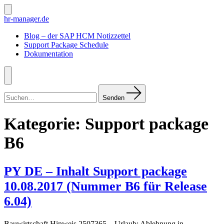
Zum
Inhalt
Suche
hr-manager.de
ein-/ausblenden
springen
Blog – der SAP HCM Notizzettel
Support Package Schedule
Dokumentation
Menü
Suchen
nach:
Senden
Kategorie:
Support package
B6
PY DE – Inhalt Support package
10.08.2017 (Nummer B6 für Release
6.04)
Bauwirtschaft Hinweis 2507365 – Urlaub: Ablehnung in