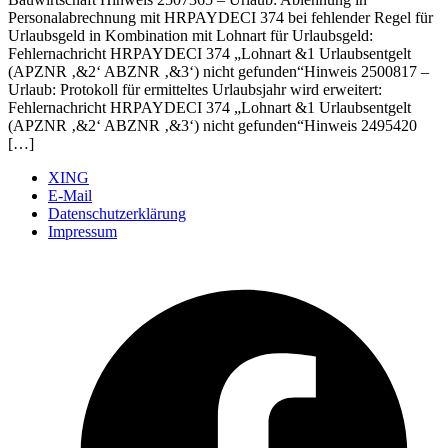
Personalabrechnung mit HRPAYDECI 374 bei fehlender Regel für
Urlaubsgeld in Kombination mit Lohnart für Urlaubsgeld:
Fehlernachricht HRPAYDECI 374 „Lohnart &1 Urlaubsentgelt
(APZNR ‚&2‘ ABZNR ‚&3‘) nicht gefunden“Hinweis 2500817 –
Urlaub: Protokoll für ermitteltes Urlaubsjahr wird erweitert:
Fehlernachricht HRPAYDECI 374 „Lohnart &1 Urlaubsentgelt
(APZNR ‚&2‘ ABZNR ‚&3‘) nicht gefunden“Hinweis 2495420
[…]
XING
E-Mail
Datenschutzerklärung
Impressum
Ö
F
i
e
n
T