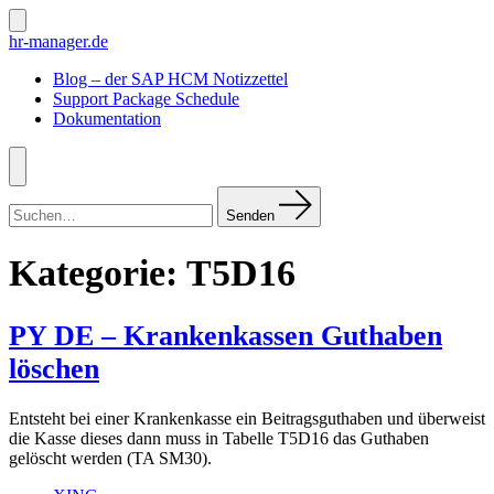
Zum
Inhalt
Suche
hr-manager.de
ein-/ausblenden
springen
Blog – der SAP HCM Notizzettel
Support Package Schedule
Dokumentation
Menü
Suchen
nach:
Senden
Kategorie:
T5D16
PY DE – Krankenkassen Guthaben
löschen
Entsteht bei einer Krankenkasse ein Beitragsguthaben und überweist
die Kasse dieses dann muss in Tabelle T5D16 das Guthaben
gelöscht werden (TA SM30).