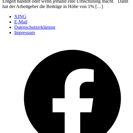
Entgelt handelt oder wenn jemand eine Umschulung macht. Dann
hat der Arbeitgeber die Beiträge in Höhe von 1% […]
XING
E-Mail
Datenschutzerklärung
Impressum
Ö
F
i
e
n
T