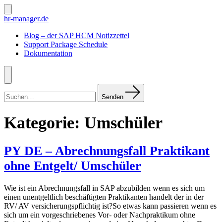
Zum
Inhalt
Suche
hr-manager.de
ein-/ausblenden
springen
Blog – der SAP HCM Notizzettel
Support Package Schedule
Dokumentation
Menü
Suchen
nach:
Senden
Kategorie:
Umschüler
PY DE – Abrechnungsfall Praktikant
ohne Entgelt/ Umschüler
Wie ist ein Abrechnungsfall in SAP abzubilden wenn es sich um
einen unentgeltlich beschäftigten Praktikanten handelt der in der
RV/ AV versicherungspflichtig ist?So etwas kann passieren wenn es
sich um ein vorgeschriebenes Vor- oder Nachpraktikum ohne