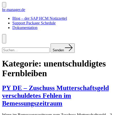
Zum
Inhalt
Suche
hr-manager.de
ein-/ausblenden
springen
Blog – der SAP HCM Notizzettel
Support Package Schedule
Dokumentation
Menü
Suchen
nach:
Senden
Kategorie:
unentschuldigtes
Fernbleiben
PY DE – Zuschuss Mutterschaftsgeld
verschuldetes Fehlen im
Bemessungszeitraum
Wenn im Bemessungszeitraum zum Zuschuss Mutterschaftsgeld – 3