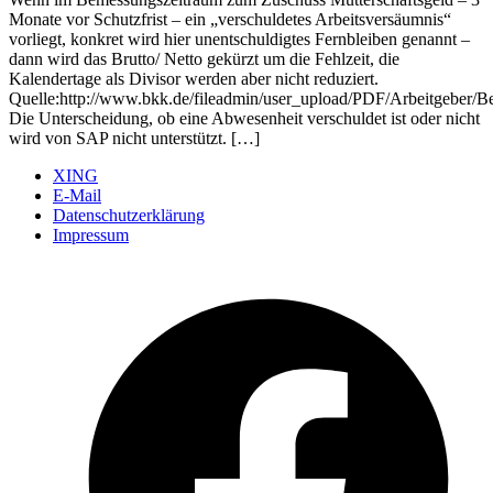
Monate vor Schutzfrist – ein „verschuldetes Arbeitsversäumnis“
vorliegt, konkret wird hier unentschuldigtes Fernbleiben genannt –
dann wird das Brutto/ Netto gekürzt um die Fehlzeit, die
Kalendertage als Divisor werden aber nicht reduziert.
Quelle:http://www.bkk.de/fileadmin/user_upload/PDF/Arbeitgebe
Die Unterscheidung, ob eine Abwesenheit verschuldet ist oder nicht
wird von SAP nicht unterstützt. […]
XING
E-Mail
Datenschutzerklärung
Impressum
Ö
F
i
e
n
T