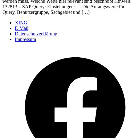
werden muss. Welche Werte hier relevant sind beschreibt Hinweis
132813 – SAP Query: Einstellungen: … Die Anfangswerte für
Query, Benutzergruppe, Sachgebiet und […]
XING
E-Mail
Datenschutzerklärung
Impressum
Ö
F
i
e
n
T