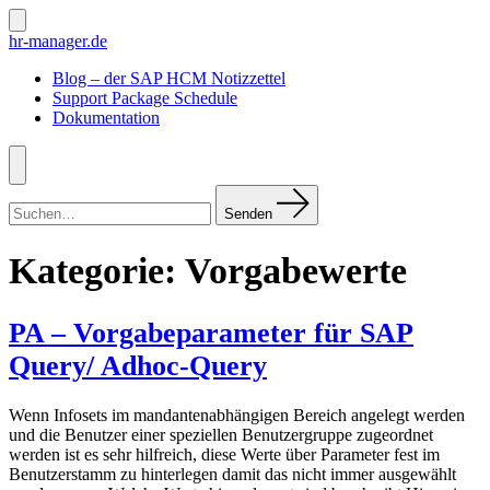
Zum
Inhalt
Suche
hr-manager.de
ein-/ausblenden
springen
Blog – der SAP HCM Notizzettel
Support Package Schedule
Dokumentation
Menü
Suchen
nach:
Senden
Kategorie:
Vorgabewerte
PA – Vorgabeparameter für SAP
Query/ Adhoc-Query
Wenn Infosets im mandantenabhängigen Bereich angelegt werden
und die Benutzer einer speziellen Benutzergruppe zugeordnet
werden ist es sehr hilfreich, diese Werte über Parameter fest im
Benutzerstamm zu hinterlegen damit das nicht immer ausgewählt