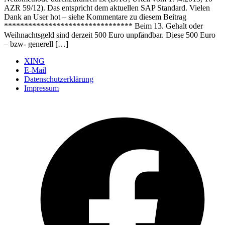
AZR 59/12). Das entspricht dem aktuellen SAP Standard. Vielen
Dank an User hot – siehe Kommentare zu diesem Beitrag
******************************** Beim 13. Gehalt oder
Weihnachtsgeld sind derzeit 500 Euro unpfändbar. Diese 500 Euro
– bzw- generell […]
XING
E-Mail
Datenschutzerklärung
Impressum
Ö
F
i
e
n
T