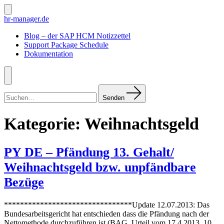
Zum
Inhalt
Suche
hr-manager.de
ein-/ausblenden
springen
Blog – der SAP HCM Notizzettel
Support Package Schedule
Dokumentation
Menü
Suchen
nach:
Senden
Kategorie:
Weihnachtsgeld
PY DE – Pfändung 13. Gehalt/
Weihnachtsgeld bzw. unpfändbare
Bezüge
********************************Update 12.07.2013: Das
Bundesarbeitsgericht hat entschieden dass die Pfändung nach der
Nettomethode durchzuführen ist (BAG, Urteil vom 17.4.2013, 10