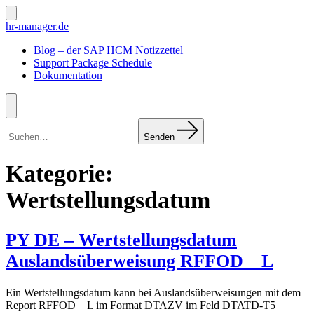
Zum
Inhalt
Suche
hr-manager.de
ein-/ausblenden
springen
Blog – der SAP HCM Notizzettel
Support Package Schedule
Dokumentation
Menü
Suchen
nach:
Senden
Kategorie:
Wertstellungsdatum
PY DE – Wertstellungsdatum
Auslandsüberweisung RFFOD__L
Ein Wertstellungsdatum kann bei Auslandsüberweisungen mit dem
Report RFFOD__L im Format DTAZV im Feld DTATD-T5