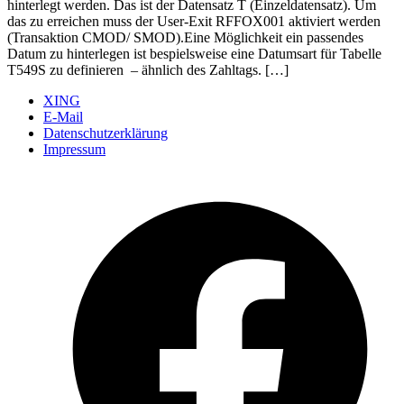
hinterlegt werden. Das ist der Datensatz T (Einzeldatensatz). Um
das zu erreichen muss der User-Exit RFFOX001 aktiviert werden
(Transaktion CMOD/ SMOD).Eine Möglichkeit ein passendes
Datum zu hinterlegen ist bespielsweise eine Datumsart für Tabelle
T549S zu definieren – ähnlich des Zahltags. […]
XING
E-Mail
Datenschutzerklärung
Impressum
Ö
F
i
e
n
T