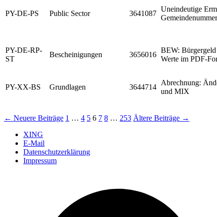
Uneindeutige Ermi
PY-DE-PS
Public Sector
3641087
Gemeindenumme
PY-DE-RP-
BEW: Bürgergeld 
Bescheinigungen
3656016
ST
Werte im PDF-Fo
Abrechnung: Ände
PY-XX-BS
Grundlagen
3644714
und MIX
Seitennummerierung
←
Neuere
Beiträge
1
…
4
5
6
7
8
…
253
Ältere
Beiträge
→
der
XING
E-Mail
Beiträge
Datenschutzerklärung
Impressum
Ö
F
i
e
n