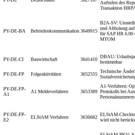
Aufrufen des Repo
Transaktion H
B2A-SV: Umstellu
und Abholung auf
PY-DE-BA
Behördenkommunikation
3649915
für SAP HR 6.00 
MTOM
DBAU: Urlaubsjah
PY-DE-CI
Bauwirtschaft
3641410
bestimmbar
Technische Änder
PY-DE-FP
Folgeaktivitäten
3652555
Sozialversicherun
A1-Verfahren: Op
PY-DE-FP-
A1 Meldeverfahren
3653389
Protokolls bei Au
A1
Personalnummern
PY-DE-FP-
ELStAM-Checkto
ELStAM Verfahren
3636682
E2
wird nicht berücks
ELStAM-PKV: An