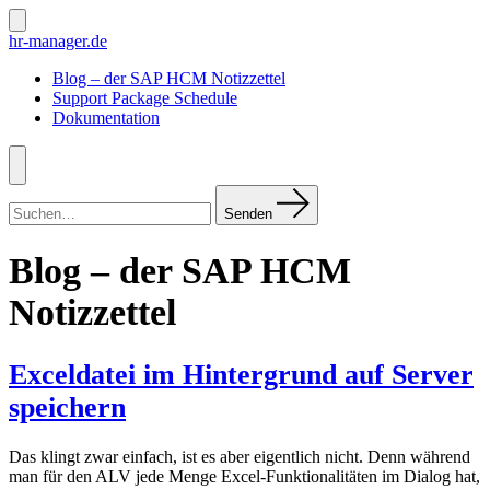
Zum
Inhalt
Suche
hr-manager.de
ein-/ausblenden
springen
Blog – der SAP HCM Notizzettel
Support Package Schedule
Dokumentation
Menü
Suchen
nach:
Senden
Blog – der SAP HCM
Notizzettel
Exceldatei im Hintergrund auf Server
speichern
Das klingt zwar einfach, ist es aber eigentlich nicht. Denn während
man für den ALV jede Menge Excel-Funktionalitäten im Dialog hat,