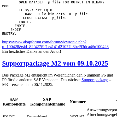
        OPEN DATASET  p_file FOR OUTPUT IN BINARY 
MODE.

        IF sy-subrc EQ 0.

          TRANSFER lv_bin_data TO  p_file.

          CLOSE DATASET p_file.

        ENDIF.

      ENDIF.

    ENDIF.

ENDTRY.
https://www.abapforum.com/forum/viewtopic.php?
p=100428&sid=82f427f9f1e4141d21077d8bef93dca4#p100428
–
Ein herzliches Danke an den Autor!
Supportpackage M2 vom 09.10.2025
Das Package M2 entspricht im Wesentlichen den Nummern P6 und
F0 für die anderen SAP Versionen. Das nächste
Supportpackage
–
M3 – erscheint am 06.11.2025.
SAP-
SAP-
Nummer
Komponente
Komponentenname
Auswertungsrepor
Abrechnungsergeb
PY-DE
Deutschland
3627187