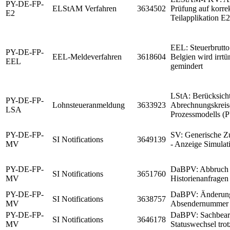
PY-DE-FP-
ELStAM Verfahren
3634502
Prüfung auf korre
E2
Teilapplikation 
EEL: Steuerbrutto
PY-DE-FP-
EEL-Meldeverfahren
3618604
Belgien wird irrt
EEL
gemindert
LStA: Berücksicht
PY-DE-FP-
Lohnsteueranmeldung
3633923
Abrechnungskreis
LSA
Prozessmodells 
PY-DE-FP-
SV: Generische Zu
SI Notifications
3649139
MV
- Anzeige Simulat
PY-DE-FP-
DaBPV: Abbruch b
SI Notifications
3651760
MV
Historienanfragen
PY-DE-FP-
DaBPV: Änderung
SI Notifications
3638757
MV
Absendernummer
PY-DE-FP-
DaBPV: Sachbearbe
SI Notifications
3646178
MV
Statuswechsel tro