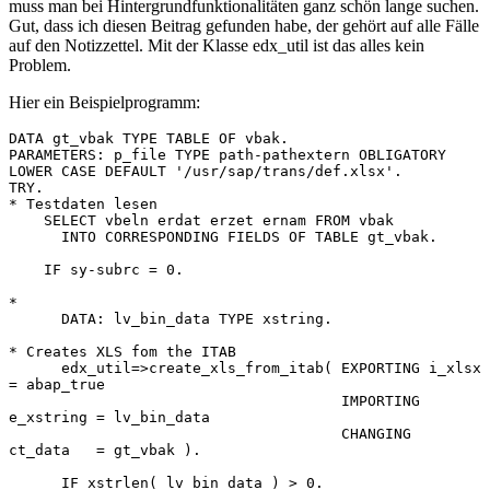
muss man bei Hintergrundfunktionalitäten ganz schön lange suchen.
Gut, dass ich diesen Beitrag gefunden habe, der gehört auf alle Fälle
auf den Notizzettel. Mit der Klasse edx_util ist das alles kein
Problem.
Hier ein Beispielprogramm:
DATA gt_vbak TYPE TABLE OF vbak.

PARAMETERS: p_file TYPE path-pathextern OBLIGATORY 
LOWER CASE DEFAULT '/usr/sap/trans/def.xlsx'.

TRY.

* Testdaten lesen

    SELECT vbeln erdat erzet ernam FROM vbak

      INTO CORRESPONDING FIELDS OF TABLE gt_vbak.

    IF sy-subrc = 0.

*

      DATA: lv_bin_data TYPE xstring.

* Creates XLS fom the ITAB

      edx_util=>create_xls_from_itab( EXPORTING i_xlsx    
= abap_true

                                      IMPORTING 
e_xstring = lv_bin_data

                                      CHANGING  
ct_data   = gt_vbak ).

      IF xstrlen( lv_bin_data ) > 0.
