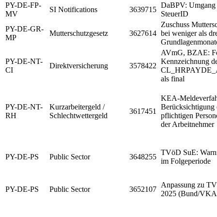
PY-DE-FP-
DaBPV: Umgang mi
SI Notifications
3639715
MV
SteuerID
Zuschuss Muttersc
PY-DE-GR-
Mutterschutzgesetz
3627614
bei weniger als dr
MP
Grundlagenmonat
AVmG, BZAE: Feh
PY-DE-NT-
Kennzeichnung de
Direktversicherung
3578422
CI
CL_HRPAYDE_
als final
KEA-Meldeverfah
PY-DE-NT-
Kurzarbeitergeld /
Berücksichtigung 
3617451
RH
Schlechtwettergeld
pflichtigen Perso
der Arbeitnehmer
TVöD SuE: Warnme
PY-DE-PS
Public Sector
3648255
im Folgeperiode
Anpassung zu TV
PY-DE-PS
Public Sector
3652107
2025 (Bund/VKA