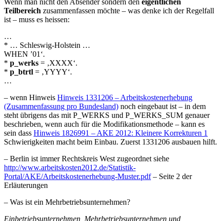
Wenn man nicht den Absender sondern den
eigentlichen
Teilbereich
zusammenfassen möchte – was denke ich der Regelfall
ist – muss es heissen:
…
* … Schleswig-Holstein …
WHEN ’01‘.
*
p_werks
= ‚XXXX‘.
*
p_btrtl
= ‚YYYY‘.
…
– wenn Hinweis
Hinweis 1331206 – Arbeitskostenerhebung
(Zusammenfassung pro Bundesland)
noch eingebaut ist – in dem
steht übrigens das mit P_WERKS und P_WERKS_SUM genauer
beschrieben, wenn auch für die Modifikationsmethode – kann es
sein dass
Hinweis 1826991 – AKE 2012: Kleinere Korrekturen 1
Schwierigkeiten macht beim Einbau. Zuerst 1331206 ausbauen hilft.
– Berlin ist immer Rechtskreis West zugeordnet siehe
http://www.arbeitskosten2012.de/Statistik-
Portal/AKE/Arbeitskostenerhebung-Muster.pdf
– Seite 2 der
Erläuterungen
– Was ist ein Mehrbetriebsunternehmen?
Einbetriebsunternehmen, Mehrbetriebsunternehmen und