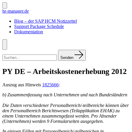
Zum
Inhalt
Suche
hr-manager.de
ein-/ausblenden
springen
Blog – der SAP HCM Notizzettel
Support Package Schedule
Dokumentation
Menü
Suchen
nach:
Senden
PY DE – Arbeitskostenerhebung 2012
Auszug aus Hinweis
1825666
:
b) Zusammenfassung nach Unternehmen und nach Bundesländern
Die Daten verschiedener Personalbereich/-teilbereiche können über
den Personalbereich Berichtswesen (Teilapplikation EHAK) zu
einem Unternehmen zusammengefasst werden. Pro Absender
(Unternehmen) werden 9 Formularseiten ausgegeben.
In einigen Fällen mit Personalbereich/-teilbereichen in