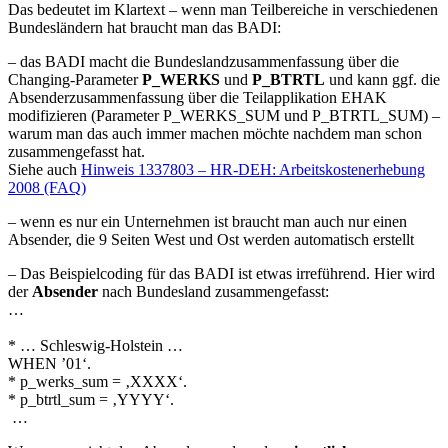
Das bedeutet im Klartext – wenn man Teilbereiche in verschiedenen
Bundesländern hat braucht man das BADI:
– das BADI macht die Bundeslandzusammenfassung über die
Changing-Parameter
P_WERKS
und
P_BTRTL
und kann ggf. die
Absenderzusammenfassung über die Teilapplikation EHAK
modifizieren (Parameter P_WERKS_SUM und P_BTRTL_SUM) –
warum man das auch immer machen möchte nachdem man schon
zusammengefasst hat.
Siehe auch
Hinweis 1337803 – HR-DEH: Arbeitskostenerhebung
2008 (FAQ)
– wenn es nur ein Unternehmen ist braucht man auch nur einen
Absender, die 9 Seiten West und Ost werden automatisch erstellt
– Das Beispielcoding für das BADI ist etwas irreführend. Hier wird
der
Absender
nach Bundesland zusammengefasst:
…
* … Schleswig-Holstein …
WHEN ’01‘.
* p_werks_sum = ‚XXXX‘.
* p_btrtl_sum = ‚YYYY‘.
…