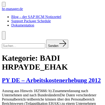
Zum
Inhalt
Suche
hr-manager.de
ein-/ausblenden
springen
Blog – der SAP HCM Notizzettel
Support Package Schedule
Dokumentation
Menü
Suchen
nach:
Senden
Kategorie:
BADI
HRPAYDE_EHAK
PY DE – Arbeitskostenerhebung 2012
Auszug aus Hinweis 1825666: b) Zusammenfassung nach
Unternehmen und nach BundesländernDie Daten verschiedener
Personalbereich/-teilbereiche können über den Personalbereich
Berichtswesen (Teilapplikation EHAK) zu einem Unternehmen