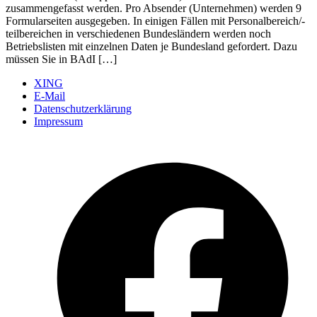
zusammengefasst werden. Pro Absender (Unternehmen) werden 9
Formularseiten ausgegeben. In einigen Fällen mit Personalbereich/-
teilbereichen in verschiedenen Bundesländern werden noch
Betriebslisten mit einzelnen Daten je Bundesland gefordert. Dazu
müssen Sie in BAdI […]
XING
E-Mail
Datenschutzerklärung
Impressum
Ö
F
i
e
n
T