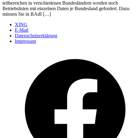
teilbereichen in verschiedenen Bundesländern werden noch
Betriebslisten mit einzelnen Daten je Bundesland gefordert. Dazu
müssen Sie in BAdI […]
XING
E-Mail
Datenschutzerklärung
Impressum
Ö
F
i
e
n
T