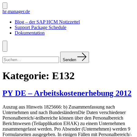
Zum
Inhalt
Suche
hr-manager.de
ein-/ausblenden
springen
Blog – der SAP HCM Notizzettel
Support Package Schedule
Dokumentation
Menü
Suchen
nach:
Senden
Kategorie:
E132
PY DE – Arbeitskostenerhebung 2012
Auszug aus Hinweis 1825666: b) Zusammenfassung nach
Unternehmen und nach BundesländernDie Daten verschiedener
Personalbereich/-teilbereiche können über den Personalbereich
Berichtswesen (Teilapplikation EHAK) zu einem Unternehmen
zusammengefasst werden. Pro Absender (Unternehmen) werden 9
Formularseiten ausgegeben. In einigen Fällen mit Personalbereich/-