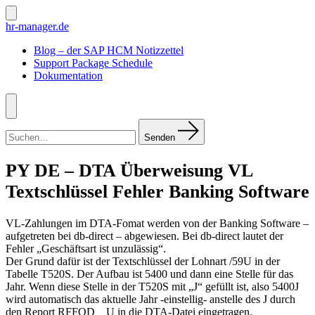
Zum
Inhalt
Suche
hr-manager.de
ein-/ausblenden
springen
Blog – der SAP HCM Notizzettel
Support Package Schedule
Dokumentation
Menü
Suchen
nach:
Senden
PY DE – DTA Überweisung VL
Textschlüssel Fehler Banking Software
VL-Zahlungen im DTA-Fomat werden von der Banking Software –
aufgetreten bei db-direct – abgewiesen. Bei db-direct lautet der
Fehler „Geschäftsart ist unzulässig“.
Der Grund dafür ist der Textschlüssel der Lohnart /59U in der
Tabelle T520S. Der Aufbau ist 5400 und dann eine Stelle für das
Jahr. Wenn diese Stelle in der T520S mit „J“ gefüllt ist, also 5400J
wird automatisch das aktuelle Jahr -einstellig- anstelle des J durch
den Report RFFOD__U in die DTA-Datei eingetragen.