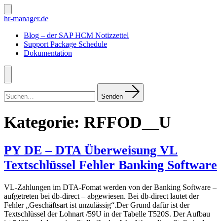
Zum
Inhalt
Suche
hr-manager.de
ein-/ausblenden
springen
Blog – der SAP HCM Notizzettel
Support Package Schedule
Dokumentation
Menü
Suchen
nach:
Senden
Kategorie:
RFFOD__U
PY DE – DTA Überweisung VL
Textschlüssel Fehler Banking Software
VL-Zahlungen im DTA-Fomat werden von der Banking Software –
aufgetreten bei db-direct – abgewiesen. Bei db-direct lautet der
Fehler „Geschäftsart ist unzulässig“.Der Grund dafür ist der
Textschlüssel der Lohnart /59U in der Tabelle T520S. Der Aufbau