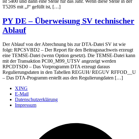
ist 5400 und dann eine Stelle für das Jahr. Wenn diese Stelle in der
T520S mit „J“ gefüllt ist, […]
PY DE – Überweisung SV technischer
Ablauf
Der Ablauf von der Abrechnung bis zur DTA-Datei SV ist wie
folgt: RPCSVBD2 – Der Report für den Beitragsnachweis erzeugt
eine TEMSE-Datei (wenn Option gesetzt). Die TEMSE-Datei kann
mit der Transaktion PC00_M99_UTSV angezeigt werden
RPCDTSD0 – Das Vorprogramm DTA erzeugt daraus
Regulierungsdaten in den Tabellen REGUH/ REGUV RFFOD__U
– Das DTA-Programm erstellt aus den Regulierungdaten […]
XING
E-Mail
Datenschutzerklärung
Impressum
Ö
F
i
e
n