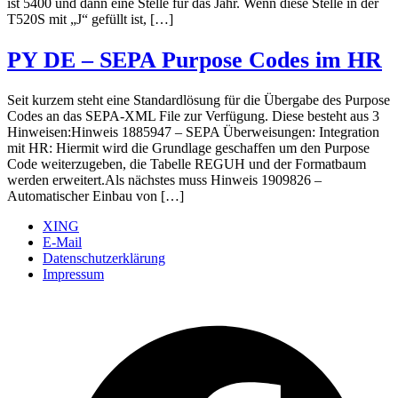
ist 5400 und dann eine Stelle für das Jahr. Wenn diese Stelle in der
T520S mit „J“ gefüllt ist, […]
PY DE – SEPA Purpose Codes im HR
Seit kurzem steht eine Standardlösung für die Übergabe des Purpose
Codes an das SEPA-XML File zur Verfügung. Diese besteht aus 3
Hinweisen:Hinweis 1885947 – SEPA Überweisungen: Integration
mit HR: Hiermit wird die Grundlage geschaffen um den Purpose
Code weiterzugeben, die Tabelle REGUH und der Formatbaum
werden erweitert.Als nächstes muss Hinweis 1909826 –
Automatischer Einbau von […]
XING
E-Mail
Datenschutzerklärung
Impressum
Ö
F
i
e
n
T