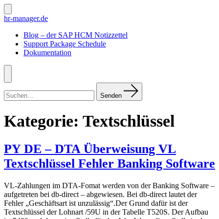
Zum
Inhalt
Suche
hr-manager.de
ein-/ausblenden
springen
Blog – der SAP HCM Notizzettel
Support Package Schedule
Dokumentation
Menü
Suchen
nach:
Senden
Kategorie:
Textschlüssel
PY DE – DTA Überweisung VL
Textschlüssel Fehler Banking Software
VL-Zahlungen im DTA-Fomat werden von der Banking Software –
aufgetreten bei db-direct – abgewiesen. Bei db-direct lautet der
Fehler „Geschäftsart ist unzulässig“.Der Grund dafür ist der
Textschlüssel der Lohnart /59U in der Tabelle T520S. Der Aufbau