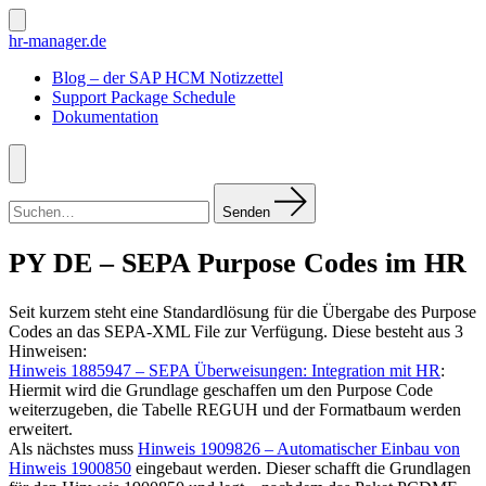
Zum
Inhalt
Suche
hr-manager.de
ein-/ausblenden
springen
Blog – der SAP HCM Notizzettel
Support Package Schedule
Dokumentation
Menü
Suchen
nach:
Senden
PY DE – SEPA Purpose Codes im HR
Seit kurzem steht eine Standardlösung für die Übergabe des Purpose
Codes an das SEPA-XML File zur Verfügung. Diese besteht aus 3
Hinweisen:
Hinweis 1885947 – SEPA Überweisungen: Integration mit HR
:
Hiermit wird die Grundlage geschaffen um den Purpose Code
weiterzugeben, die Tabelle REGUH und der Formatbaum werden
erweitert.
Als nächstes muss
Hinweis 1909826 – Automatischer Einbau von
Hinweis 1900850
eingebaut werden. Dieser schafft die Grundlagen