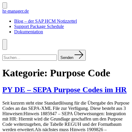
Zum
Inhalt
Suche
hr-manager.de
ein-/ausblenden
springen
Blog – der SAP HCM Notizzettel
Support Package Schedule
Dokumentation
Menü
Suchen
nach:
Senden
Kategorie:
Purpose Code
PY DE – SEPA Purpose Codes im HR
Seit kurzem steht eine Standardlösung für die Übergabe des Purpose
Codes an das SEPA-XML File zur Verfügung. Diese besteht aus 3
Hinweisen:Hinweis 1885947 – SEPA Überweisungen: Integration
mit HR: Hiermit wird die Grundlage geschaffen um den Purpose
Code weiterzugeben, die Tabelle REGUH und der Formatbaum
werden erweitert.Als nächstes muss Hinweis 1909826 –