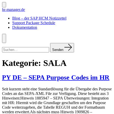
Zum
Inhalt
Suche
hr-manager.de
ein-/ausblenden
springen
Blog – der SAP HCM Notizzettel
Support Package Schedule
Dokumentation
Menü
Suchen
nach:
Senden
Kategorie:
SALA
PY DE – SEPA Purpose Codes im HR
Seit kurzem steht eine Standardlösung für die Übergabe des Purpose
Codes an das SEPA-XML File zur Verfügung. Diese besteht aus 3
Hinweisen:Hinweis 1885947 – SEPA Überweisungen: Integration
mit HR: Hiermit wird die Grundlage geschaffen um den Purpose
Code weiterzugeben, die Tabelle REGUH und der Formatbaum
werden erweitert.Als nächstes muss Hinweis 1909826 –