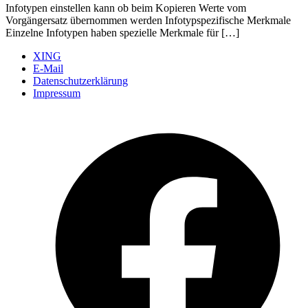
Infotypen einstellen kann ob beim Kopieren Werte vom
Vorgängersatz übernommen werden Infotypspezifische Merkmale
Einzelne Infotypen haben spezielle Merkmale für […]
XING
E-Mail
Datenschutzerklärung
Impressum
Ö
F
i
e
n
T