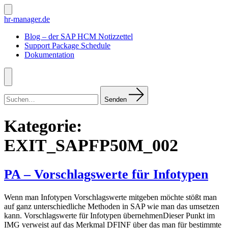
Zum
Inhalt
Suche
hr-manager.de
ein-/ausblenden
springen
Blog – der SAP HCM Notizzettel
Support Package Schedule
Dokumentation
Menü
Suchen
nach:
Senden
Kategorie:
EXIT_SAPFP50M_002
PA – Vorschlagswerte für Infotypen
Wenn man Infotypen Vorschlagswerte mitgeben möchte stößt man
auf ganz unterschiedliche Methoden in SAP wie man das umsetzen
kann. Vorschlagswerte für Infotypen übernehmenDieser Punkt im
IMG verweist auf das Merkmal DFINF über das man für bestimmte