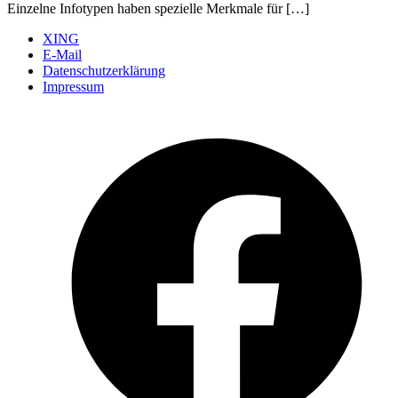
Einzelne Infotypen haben spezielle Merkmale für […]
XING
E-Mail
Datenschutzerklärung
Impressum
Ö
F
i
e
n
T