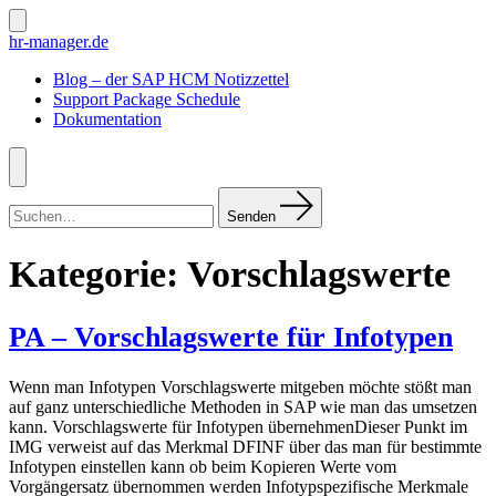
Zum
Inhalt
Suche
hr-manager.de
ein-/ausblenden
springen
Blog – der SAP HCM Notizzettel
Support Package Schedule
Dokumentation
Menü
Suchen
nach:
Senden
Kategorie:
Vorschlagswerte
PA – Vorschlagswerte für Infotypen
Wenn man Infotypen Vorschlagswerte mitgeben möchte stößt man
auf ganz unterschiedliche Methoden in SAP wie man das umsetzen
kann. Vorschlagswerte für Infotypen übernehmenDieser Punkt im
IMG verweist auf das Merkmal DFINF über das man für bestimmte
Infotypen einstellen kann ob beim Kopieren Werte vom
Vorgängersatz übernommen werden Infotypspezifische Merkmale