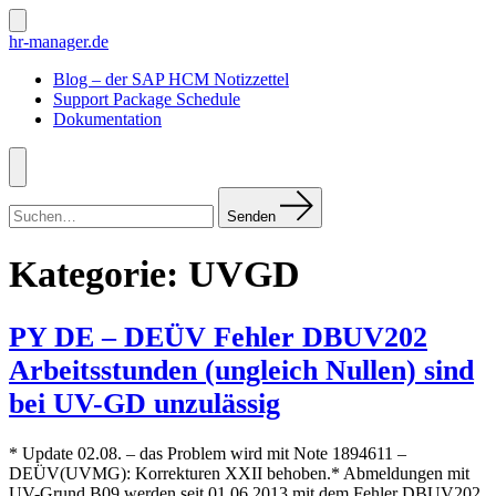
Zum
Inhalt
Suche
hr-manager.de
ein-/ausblenden
springen
Blog – der SAP HCM Notizzettel
Support Package Schedule
Dokumentation
Menü
Suchen
nach:
Senden
Kategorie:
UVGD
PY DE – DEÜV Fehler DBUV202
Arbeitsstunden (ungleich Nullen) sind
bei UV-GD unzulässig
* Update 02.08. – das Problem wird mit Note 1894611 –
DEÜV(UVMG): Korrekturen XXII behoben.* Abmeldungen mit
UV-Grund B09 werden seit 01.06.2013 mit dem Fehler DBUV202