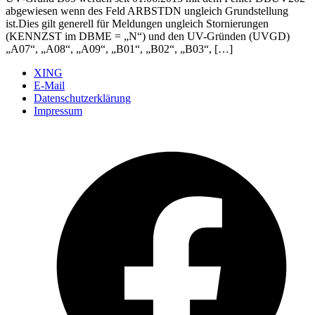
abgewiesen wenn des Feld ARBSTDN ungleich Grundstellung
ist.Dies gilt generell für Meldungen ungleich Stornierungen
(KENNZST im DBME = „N“) und den UV-Gründen (UVGD)
„A07“, „A08“, „A09“, „B01“, „B02“, „B03“, […]
XING
E-Mail
Datenschutzerklärung
Impressum
Ö
F
i
e
n
T