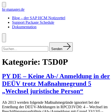
Zum
Inhalt
Suche
hr-manager.de
ein-/ausblenden
springen
Blog – der SAP HCM Notizzettel
Support Package Schedule
Dokumentation
Menü
Suchen
nach:
Senden
Kategorie:
T5D0P
PY DE – Keine Ab-/ Anmeldung in der
DEÜV trotz Maßnahmegrund 5
„Wechsel juristische Person“
Ab 2013 werden folgende Maßnahmegründe ignoriert bei der
Erstellung der DEÜV-Meldungen in RPCD3VD0: 4 – Wechsel im
Beschäftigungsverhältnis (Ab-/Anmeldung mit Grund 33/13)5 –